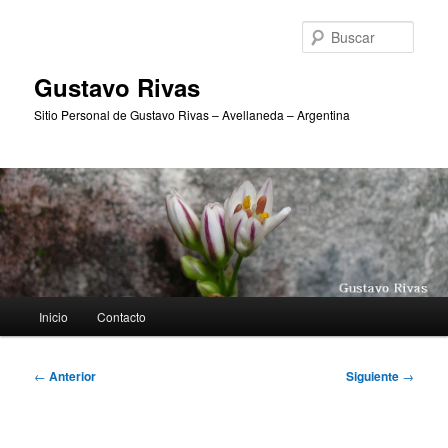
Ir
al
Busc
contenido
principal
Gustavo Rivas
Sitio Personal de Gustavo Rivas – Avellaneda – Argentina
Menú
Inicio
Contacto
principal
Navegación
←
Anterior
Siguiente
→
de
entradas