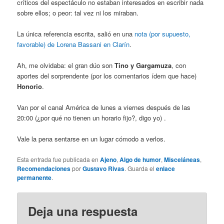
críticos del espectáculo no estaban interesados en escribir nada
sobre ellos; o peor: tal vez ni los miraban.
La única referencia escrita, salió en una
nota (por supuesto,
favorable) de Lorena Bassani en Clarín
.
Ah, me olvidaba: el gran dúo son
Tino y Gargamuza
, con
aportes del sorprendente (por los comentarios ídem que hace)
Honorio
.
Van por el canal América de lunes a viernes después de las
20:00 (¿por qué no tienen un horario fijo?, digo yo) .
Vale la pena sentarse en un lugar cómodo a verlos.
Esta entrada fue publicada en
Ajeno
,
Algo de humor
,
Misceláneas
,
Recomendaciones
por
Gustavo Rivas
. Guarda el
enlace
permanente
.
Deja una respuesta