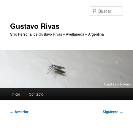
Ir
al
Busc
contenido
principal
Gustavo Rivas
Sitio Personal de Gustavo Rivas – Avellaneda – Argentina
Menú
Inicio
Contacto
principal
Navegación
←
Anterior
Siguiente
→
de
entradas