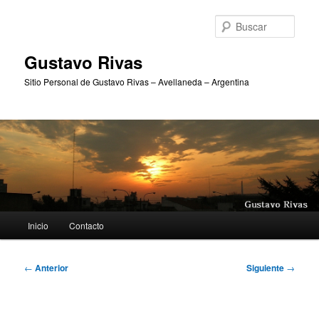
Ir
al
Busc
contenido
principal
Gustavo Rivas
Sitio Personal de Gustavo Rivas – Avellaneda – Argentina
Menú
Inicio
Contacto
principal
Navegación
←
Anterior
Siguiente
→
de
entradas