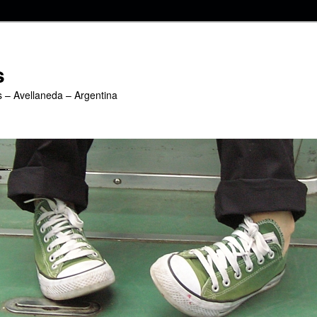
s
s – Avellaneda – Argentina