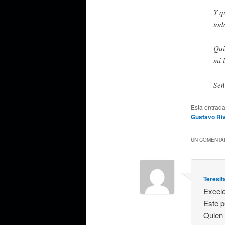
Y q
tod
Qui
mi 
Señ
Esta entrad
Gustavo Ri
UN COMENTAR
Teresit
Excele
Este p
Quien 