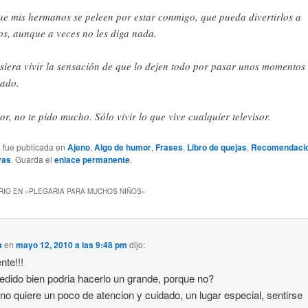
ue mis hermanos se peleen por estar conmigo, que pueda divertirlos a
os, aunque a veces no les diga nada.
siera vivir la sensación de que lo dejen todo por pasar unos momentos
lado.
or, no te pido mucho. Sólo vivir lo que vive cualquier televisor.
a fue publicada en
Ajeno
,
Algo de humor
,
Frases
,
Libro de quejas
,
Recomendaci
vas
. Guarda el
enlace permanente
.
IO EN «
PLEGARIA PARA MUCHOS NIÑOS
»
a
en
mayo 12, 2010 a las 9:48 pm
dijo:
nte!!!
edido bien podria hacerlo un grande, porque no?
no quiere un poco de atencion y cuidado, un lugar especial, sentirse