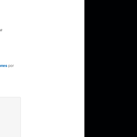
 a
ones
por