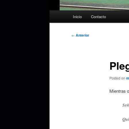
Menú
Inicio
Contacto
principal
Navegación
←
Anterior
de
entradas
Ple
Posted on
m
Mientras o
Señ
Qui