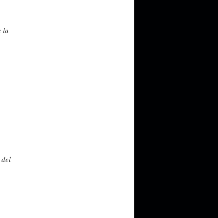
 la
 del