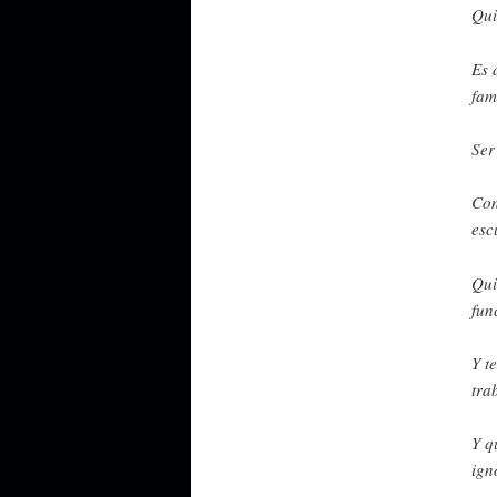
Qui
Es 
fam
Ser
Con
esc
Qui
fun
Y t
tra
Y q
ign