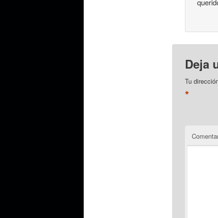
querid
Deja 
Tu direcció
*
Comentar