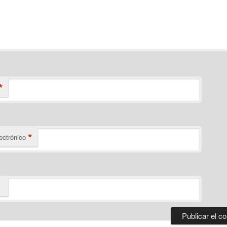
*
*
ectrónico