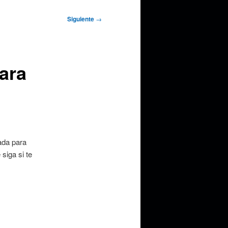
Siguiente
→
ara
ada para
siga si te