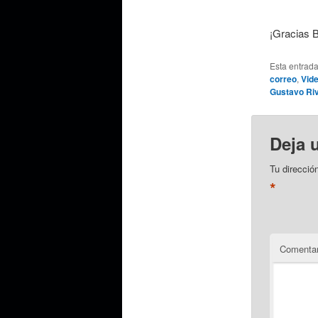
¡Gracias 
Esta entrad
correo
,
Vid
Gustavo Ri
Deja 
Tu direcció
*
Comentar