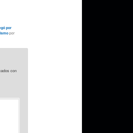
egó por
cismo
por
cados con