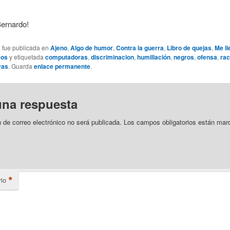
Bernardo!
a fue publicada en
Ajeno
,
Algo de humor
,
Contra la guerra
,
Libro de quejas
,
Me ll
eos
y etiquetada
computadoras
,
discriminacion
,
humillación
,
negros
,
ofensa
,
ra
vas
. Guarda
enlace permanente
.
una respuesta
n de correo electrónico no será publicada.
Los campos obligatorios están mar
*
io