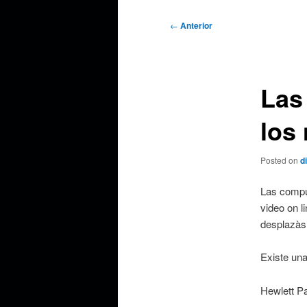
Navegación
←
Anterior
de
entradas
Las
los
Posted on
d
Las compu
video on l
desplazàs
Existe una
Hewlett P