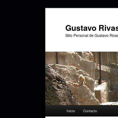
Ir
al
contenido
Gustavo Riva
principal
Sitio Personal de Gustavo Riva
Menú
Inicio
Contacto
principal