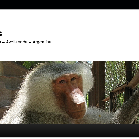
s
s – Avellaneda – Argentina