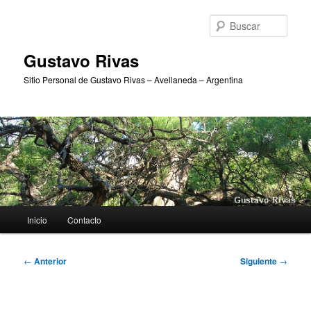
Ir
al
Busc
contenido
principal
Gustavo Rivas
Sitio Personal de Gustavo Rivas – Avellaneda – Argentina
Menú
Inicio
Contacto
principal
Navegación
←
Anterior
Siguiente
→
de
entradas