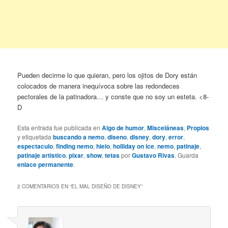
Pueden decirme lo que quieran, pero los ojitos de Dory están
colocados de manera inequívoca sobre las redondeces
pectorales de la patinadora… y conste que no soy un esteta. <8-
D
Esta entrada fue publicada en
Algo de humor
,
Misceláneas
,
Propios
y etiquetada
buscando a nemo
,
diseno
,
disney
,
dory
,
error
,
espectaculo
,
finding nemo
,
hielo
,
holliday on ice
,
nemo
,
patinaje
,
patinaje artistico
,
pixar
,
show
,
tetas
por
Gustavo Rivas
. Guarda
enlace permanente
.
2 COMENTARIOS EN “
EL MAL DISEÑO DE DISNEY
”