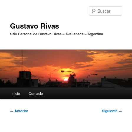
Ir
al
Busc
contenido
principal
Gustavo Rivas
Sitio Personal de Gustavo Rivas – Avellaneda – Argentina
Menú
Inicio
Contacto
principal
Navegación
←
Anterior
Siguiente
→
de
entradas