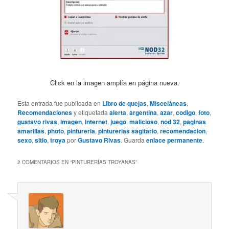
Click en la imagen amplía en página nueva.
Esta entrada fue publicada en
Libro de quejas
,
Misceláneas
,
Recomendaciones
y etiquetada
alerta
,
argentina
,
azar
,
codigo
,
foto
,
gustavo rivas
,
imagen
,
internet
,
juego
,
malicioso
,
nod 32
,
paginas
amarillas
,
photo
,
pintureria
,
pinturerias sagitario
,
recomendacion
,
sexo
,
sitio
,
troya
por
Gustavo Rivas
. Guarda
enlace permanente
.
2 COMENTARIOS EN “
PINTURERÍAS TROYANAS
”