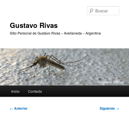
Ir
al
Busc
contenido
principal
Gustavo Rivas
Sitio Personal de Gustavo Rivas – Avellaneda – Argentina
Menú
Inicio
Contacto
principal
Navegación
←
Anterior
Siguiente
→
de
entradas