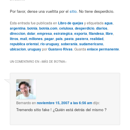
Por favor, dense una vueltita por el
sitio
. No tiene desperdicio.
Esta entrada fue publicada en
Libro de quejas
y etiquetada
agua
,
argentina
,
botnia
,
botnia.com
,
celulosa
,
desperdicio
,
diarios
,
direccion
,
dolar
,
empresa
,
estrategica
,
exporta
,
filandesa
,
libre
,
litros
,
mail
,
millones
,
pagar
,
pais
,
pasta
,
pastera
,
realidad
,
republica oriental
,
rio uruguay
,
soberania
,
sudamericano
,
ubicacion
,
uruguay
por
Gustavo Rivas
. Guarda
enlace permanente
.
UN COMENTARIO EN «
MÁS DE BOTNIA
»
Bernardo
en
noviembre 15, 2007 a las 6:56 am
dijo:
Tremendo sitio fake ! ¿Quién está detrás del mismo ?