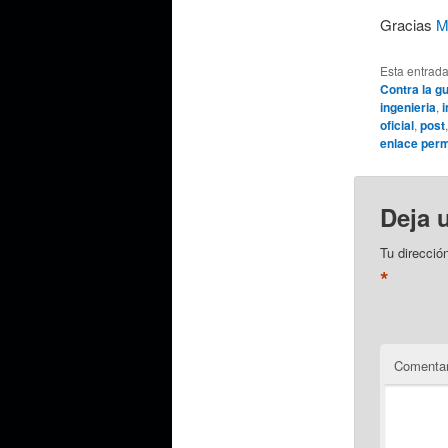
Gracias
M
Esta entrad
Contra la g
ingenieria
,
i
oficial
,
post
enlace per
Deja 
Tu direcció
*
Comentar