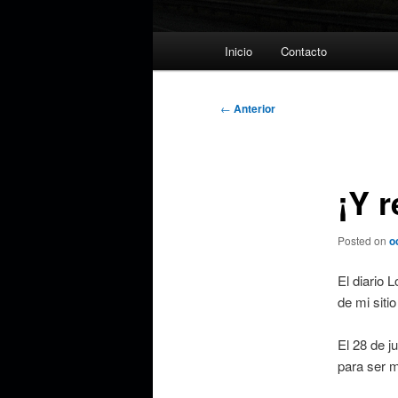
Menú
Inicio
Contacto
principal
Navegación
←
Anterior
de
entradas
¡Y 
Posted on
o
El diario 
de mi siti
El 28 de j
para ser m