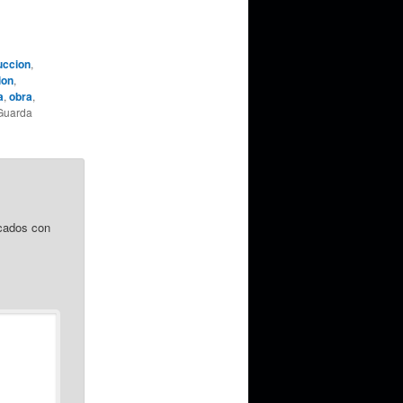
uccion
,
ion
,
a
,
obra
,
 Guarda
cados con