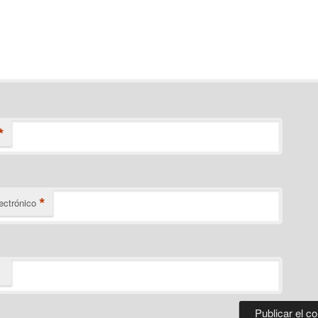
*
*
ectrónico