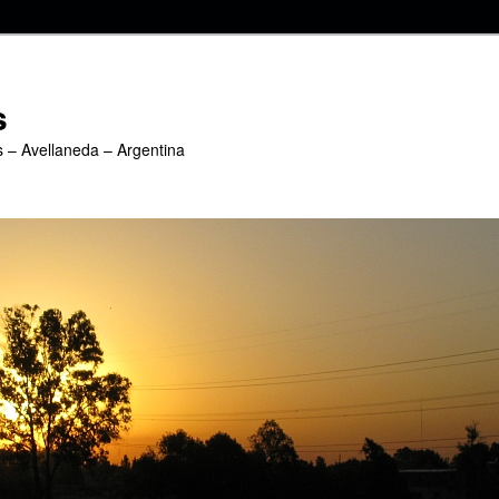
s
s – Avellaneda – Argentina