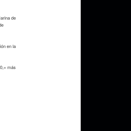
Marina de
de
ón en la
00,= más