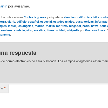
artín
por avisarme.
a fue publicada en
Contra la guerra
y etiquetada
atencion
,
california
,
civil
,
constr
uerra
,
diario
,
edificio
,
español
,
especial
,
estados unidos
,
gustavorivas
,
informac
ngles
,
lector
,
los angeles
,
marina
,
martin
,
martin92.blogspot
,
nazis
,
news
,
notici
,
seabees
,
simbolo
,
sitio
,
svastica
,
times
,
unidad
,
wikipedia
por
Gustavo Rivas
.
manente
.
una respuesta
n de correo electrónico no será publicada.
Los campos obligatorios están mar
*
io