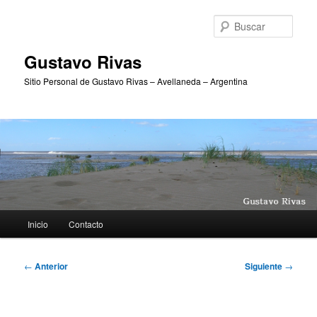
Ir
al
Busc
contenido
principal
Gustavo Rivas
Sitio Personal de Gustavo Rivas – Avellaneda – Argentina
Menú
Inicio
Contacto
principal
Navegación
←
Anterior
Siguiente
→
de
entradas