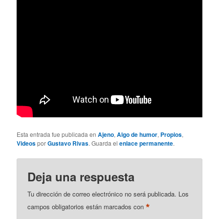
Esta entrada fue publicada en
Ajeno
,
Algo de humor
,
Propios
,
Videos
por
Gustavo Rivas
. Guarda el
enlace permanente
.
Deja una respuesta
Tu dirección de correo electrónico no será publicada.
Los
*
campos obligatorios están marcados con