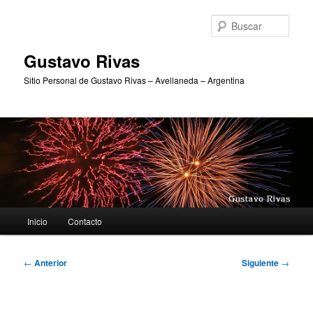
Ir
al
Busc
contenido
principal
Gustavo Rivas
Sitio Personal de Gustavo Rivas – Avellaneda – Argentina
Menú
Inicio
Contacto
principal
Navegación
←
Anterior
Siguiente
→
de
entradas