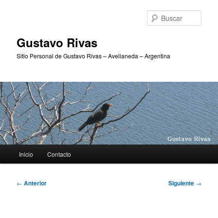
Ir
al
Busc
contenido
principal
Gustavo Rivas
Sitio Personal de Gustavo Rivas – Avellaneda – Argentina
Menú
Inicio
Contacto
principal
Navegación
←
Anterior
Siguiente
→
de
entradas