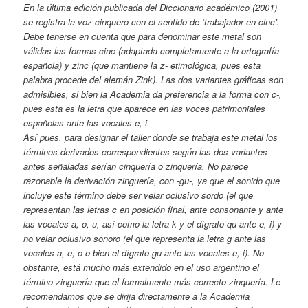
En la última edición publicada del Diccionario académico (2001)
se registra la voz cinquero con el sentido de ‘trabajador en cinc’.
Debe tenerse en cuenta que para denominar este metal son
válidas las formas cinc (adaptada completamente a la ortografía
española) y zinc (que mantiene la z- etimológica, pues esta
palabra procede del alemán Zink). Las dos variantes gráficas son
admisibles, si bien la Academia da preferencia a la forma con c-,
pues esta es la letra que aparece en las voces patrimoniales
españolas ante las vocales e, i.
Así pues, para designar el taller donde se trabaja este metal los
términos derivados correspondientes según las dos variantes
antes señaladas serían cinquería o zinquería. No parece
razonable la derivación zinguería, con -gu-, ya que el sonido que
incluye este término debe ser velar oclusivo sordo (el que
representan las letras c en posición final, ante consonante y ante
las vocales a, o, u, así como la letra k y el dígrafo qu ante e, i) y
no velar oclusivo sonoro (el que representa la letra g ante las
vocales a, e, o o bien el dígrafo gu ante las vocales e, i). No
obstante, está mucho más extendido en el uso argentino el
término zinguería que el formalmente más correcto zinquería. Le
recomendamos que se dirija directamente a la Academia