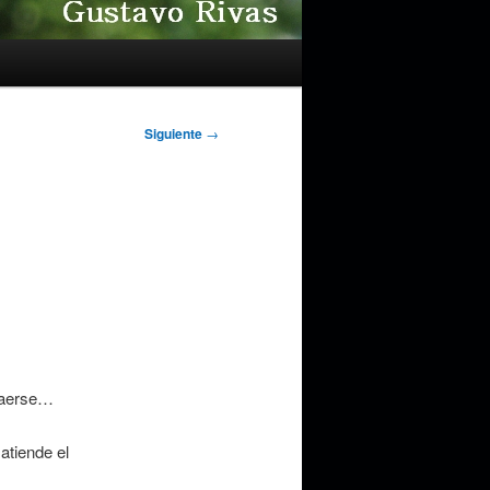
Siguiente
→
 caerse…
atiende el