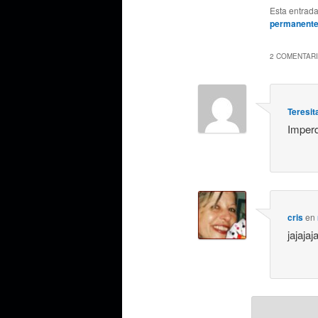
Esta entrad
permanent
2 COMENTARI
Teresit
Imperd
cris
en
jajajaj