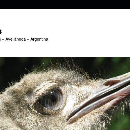
s
s – Avellaneda – Argentina