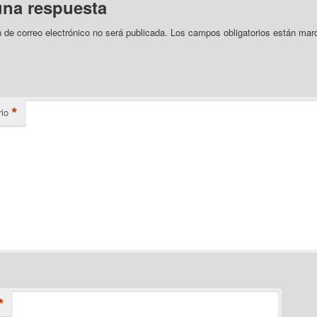
una respuesta
n de correo electrónico no será publicada.
Los campos obligatorios están mar
*
io
*