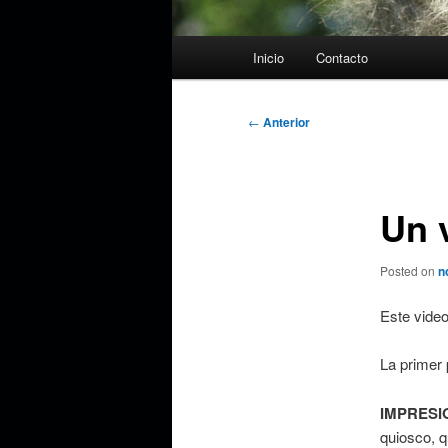
Menú
Inicio
Contacto
principal
Navegación
←
Anterior
de
entradas
Un v
Posted on
n
Este vide
La primer 
IMPRESI
quiosco, q