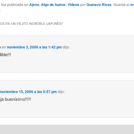
a fue publicada en
Ajeno
,
Algo de humor
,
Videos
por
Gustavo Rivas
. Guarda el
e
e
.
OS EN “
UN VIEJITO INCREIBLE (JAPONÉS)
”
a
en
noviembre 3, 2006 a las 1:42 pm
dijo:
ible!!!
noviembre 15, 2006 a las 5:57 pm
dijo:
aja buenísimo!!!!!