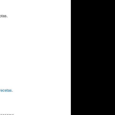
otas.
recetas
.
a sacarse