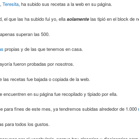
a,
Teresita
, ha subido sus recetas a la web en su página.
, el que las ha subido fui yo, ella
solamente
las tipió en el block de n
 apenas superan las 500.
as
propias y de las que tenemos en casa.
ayoría fueron probadas por nosotros.
 las recetas fue bajada o copiada de la web.
e encuentren en su página fue recopilado y tipiado por ella.
ue para fines de este mes, ya tendremos subidas alrededor de 1.000
s para todos los gustos.
eocupen por el vocabulario, porque hay glosarios y diccionarios par