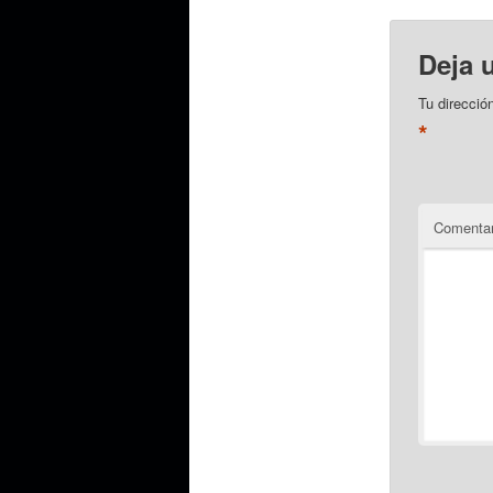
Deja 
Tu direcció
*
Comentar