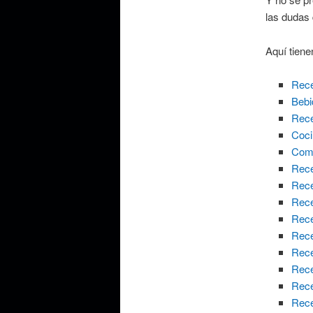
las dudas 
Aquí tiene
Rece
Bebi
Rece
Coci
Comi
Rece
Rece
Rec
Rece
Rece
Rec
Rece
Rece
Rece