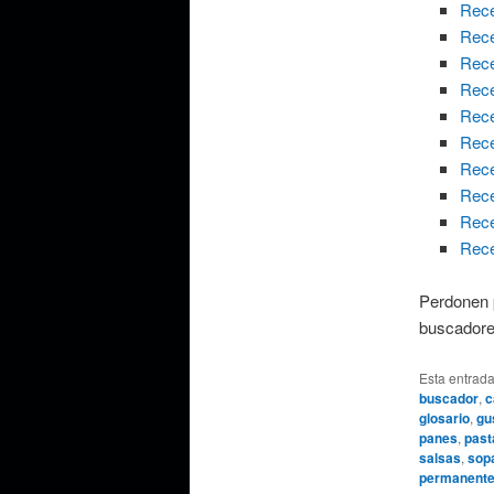
Rece
Rece
Rece
Rece
Rece
Rece
Rece
Rece
Rece
Rece
Perdonen p
buscadore
Esta entrad
buscador
,
c
glosario
,
gu
panes
,
past
salsas
,
sop
permanent