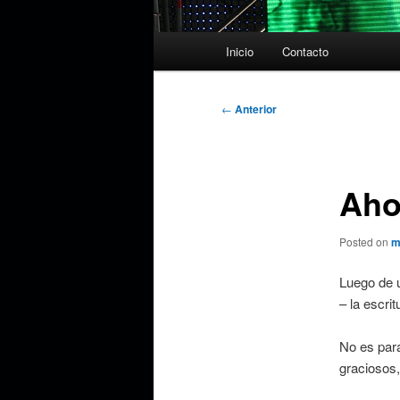
Menú
Inicio
Contacto
principal
Navegación
←
Anterior
de
entradas
Aho
Posted on
m
Luego de u
– la escrit
No es para
graciosos,