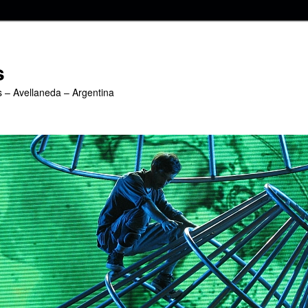
s
s – Avellaneda – Argentina