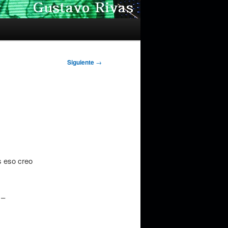
Siguiente
→
s eso creo
 –