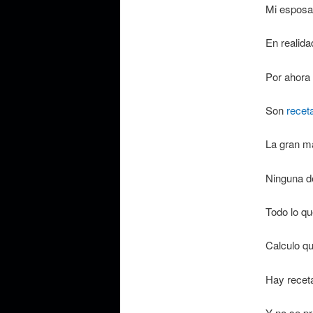
Mi espos
En realidad
Por ahora
Son
recet
La gran m
Ninguna de
Todo lo qu
Calculo q
Hay receta
Y no se pr