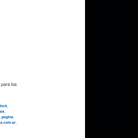
 para los
lock
,
cas
,
,
pagina
,
ta.com.ar
,