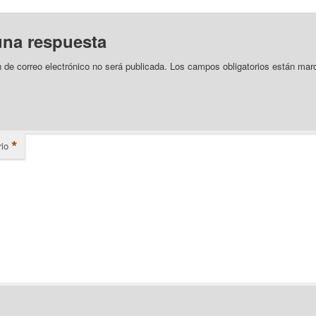
una respuesta
n de correo electrónico no será publicada.
Los campos obligatorios están mar
*
io