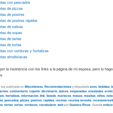
tas con pescados
tas de pizzas
tas de postres
tas de postres rápidos
tas de salsas
tas de sopas
tas de tartas
tas de tortas
tas con verduras y hortalizas
tas afrodisíacas
or la insistencia con los links a la página de mi esposa, pero lo hago
s.
a fue publicada en
Misceláneas
,
Recomendaciones
y etiquetada
aves
,
bebidas
,
b
arnes
,
conmentario
,
copetin
,
diccionario
,
dulces
,
empanadas
,
ensaladas
,
eroti
sto
,
hortalizas
,
informacion
,
link
,
listado
,
mariscos
,
masas
,
masitas
,
niños
,
nota
as
,
pescados
,
pizzas
,
postres
,
rapidas
,
recetas
,
recetas teresita
,
recetasteresi
as
,
tartas
,
tortas
,
verduras
,
vocabulario
,
web
por
Gustavo Rivas
. Guarda
enlace
e
.