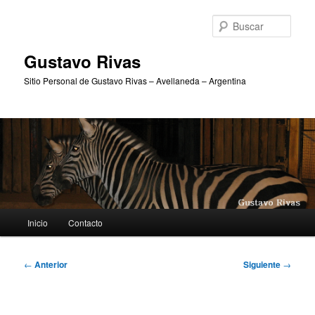
Ir
al
Busc
contenido
principal
Gustavo Rivas
Sitio Personal de Gustavo Rivas – Avellaneda – Argentina
Menú
Inicio
Contacto
principal
Navegación
←
Anterior
Siguiente
→
de
entradas