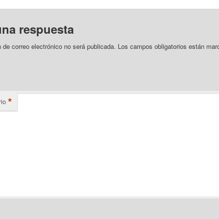
una respuesta
n de correo electrónico no será publicada.
Los campos obligatorios están mar
*
io