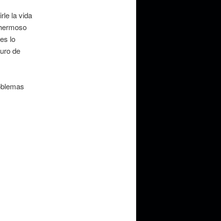
le la vida
y hermoso
es lo
guro de
roblemas