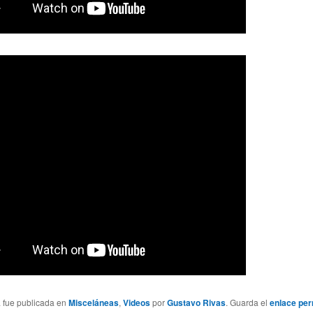
a fue publicada en
Misceláneas
,
Videos
por
Gustavo Rivas
. Guarda el
enlace pe