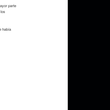
ayor parte
 los
e había