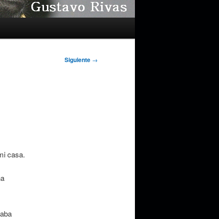
Siguiente
→
i casa.
ha
taba