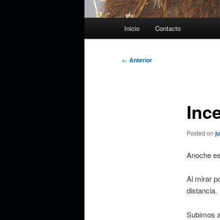
Menú
Inicio
Contacto
principal
Navegación
←
Anterior
de
entradas
Inc
Posted on
j
Anoche es
Al mirar p
distancia.
Subimos a 