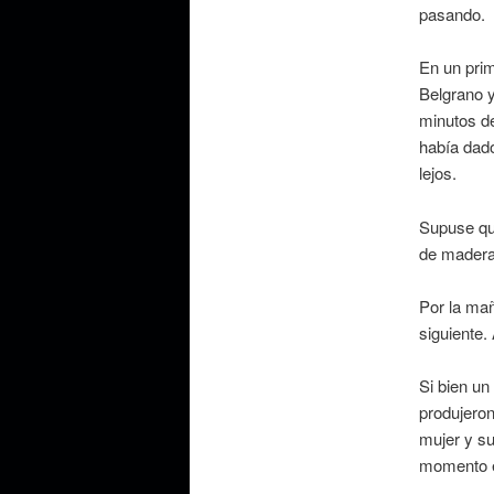
pasando.
En un prim
Belgrano y
minutos d
había dado
lejos.
Supuse que
de madera 
Por la mañ
siguiente.
Si bien un
produjeron
mujer y su
momento e