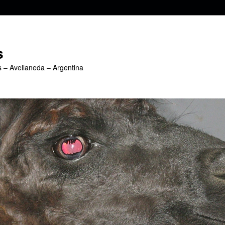
s
s – Avellaneda – Argentina