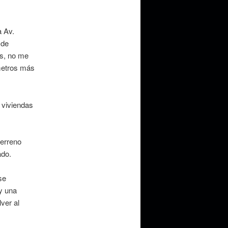
a Av.
 de
as, no me
 metros más
 viviendas
terreno
ado.
se
 y una
ver al