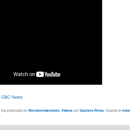
n
CBC News
a fue publicada en
Recomendaciones
,
Videos
por
Gustavo Rivas
. Guarda el
enla
e
.