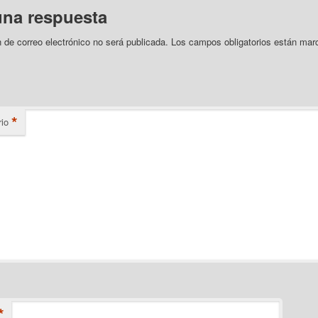
una respuesta
n de correo electrónico no será publicada.
Los campos obligatorios están mar
*
io
*