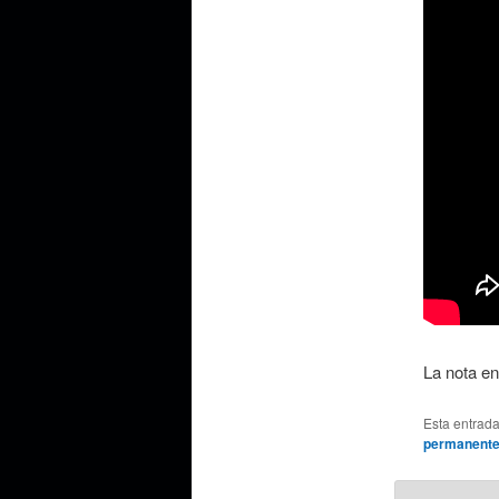
La nota e
Esta entrad
permanent