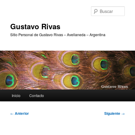
Ir
al
Busc
contenido
principal
Gustavo Rivas
Sitio Personal de Gustavo Rivas – Avellaneda – Argentina
Menú
Inicio
Contacto
principal
Navegación
←
Anterior
Siguiente
→
de
entradas