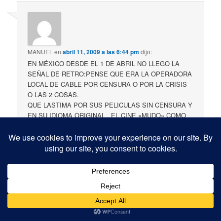
MANUEL
en
abril 11, 2009 a las 6:44 pm
dijo:
EN MÉXICO DESDE EL 1 DE ABRIL NO LLEGO LA
SEÑAL DE RETRO:PENSE QUE ERA LA OPERADORA
LOCAL DE CABLE POR CENSURA O POR LA CRISIS
O LAS 2 COSAS.
QUE LASTIMA POR SUS PELICULAS SIN CENSURA Y
EN SU IDIOMA ORIGINAL . EL CINE «MUDO» COMO
EL NOSFERATU TENIA UNA MUSICALIZACIÓN DE
PRIMERA.(TCM NO ES TAN BUENO PERO TAMBIEN
SERIA UNA LASTIMA QUE NOS DEJARAN CON TNT Y
DEMAS ADEFESIOS)
LAS SERIES DE TV.
QUE CHING..A SU MADRE LA CRISIS Y LOS
RESPONSABLES DE LA DESAPARICION DE RETRO
.OJALA LO VUELVAN A MANDAR.SALUDOS DESDE
CIUDAD DE MÉXICO.