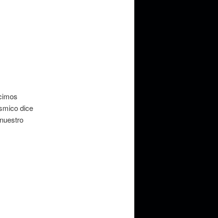
ecimos
ósmico dice
 nuestro