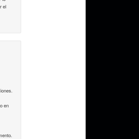
r el
ciones.
to en
mento.