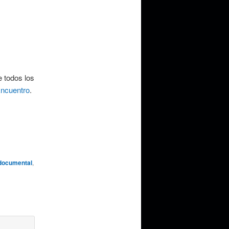
e todos los
 Encuentro
.
documental
,