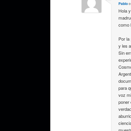
Pablo
e
Hola y
madrug
como l
Por la
y les 
Sin em
experi
Cosmos
Argent
docume
para q
voz mi
poner 
verdad
aburri
cienci
muestr