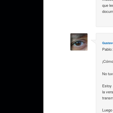
que le
docume
Gustav
Pablo:
¡Cómo 
No tuv
Estoy 
la ver
transm
Luego 