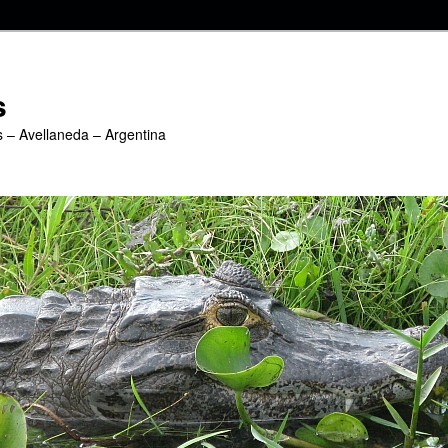
s
s – Avellaneda – Argentina