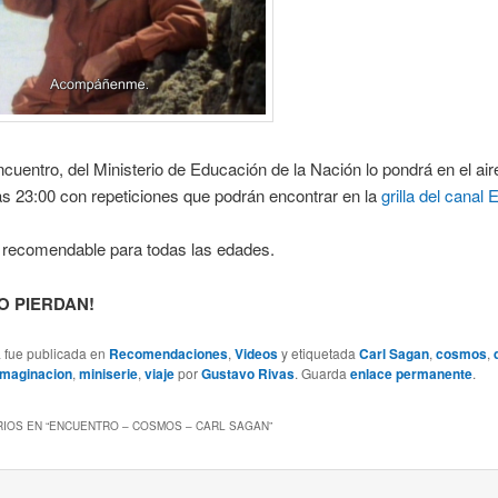
ncuentro, del Ministerio de Educación de la Nación lo pondrá en el air
as 23:00 con repeticiones que podrán encontrar en la
grilla del canal
 recomendable para todas las edades.
O PIERDAN!
a fue publicada en
Recomendaciones
,
Videos
y etiquetada
Carl Sagan
,
cosmos
,
imaginacion
,
miniserie
,
viaje
por
Gustavo Rivas
. Guarda
enlace permanente
.
IOS EN “
ENCUENTRO – COSMOS – CARL SAGAN
”