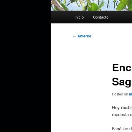
Menú
Inicio
Contacto
principal
Navegación
←
Anterior
de
entradas
Enc
Sag
Posted on
m
Hoy recibí
repuesta e
Fanático d