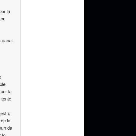
por la
ver
u canal
e
e
ble,
por la
ntente
aestro
 de la
burrida
 lo