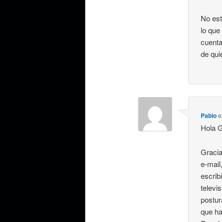
No est
lo que
cuenta
de qui
Pablo
e
Hola 
Gracia
e-mail
escrib
televi
postur
que ha