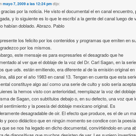
n
mayo 7, 2009 a las 12:24 pm
dijo:
 gracias por la noticia. He visto el documental el en canal encuentro, 
ada, y lo siguiente es lo que le escribí a la gente del canal luego de 
o habían doblado. Abrazo. Pablo
 presente los felicito por los contenidos y programas que emiten en s
agradezco por los mismos.
bargo, este mensaje es para expresarles el desagrado que he
mentado al ver que el doblaje de la voz del Dr. Carl Sagan, en la seri
 que uds. están emitiendo, era diferente al de la emisión original en
ina, allá por el año 1983 en canal 13. Tengan en cuenta que esta seri
ntal constituye algo así como una serie de culto y solo sería acepta
uienes la hemos visto con anterioridad, reemplazar la voz del doblaje 
sma de Sagan, con subtítulos debajo o, en su defecto, una voz que i
el sentimiento y la poesía del doblaje mexicano original. Es
eramente desagradable de oir. El efecto que produce, es el de un m
do y poco didáctico que en ningún momento se condice con la poesía
a que se nos ha legado en dicho documental, convirtiéndolo en una a
a de diapositivas que muchos desisten de ver. Les sugiero investigar