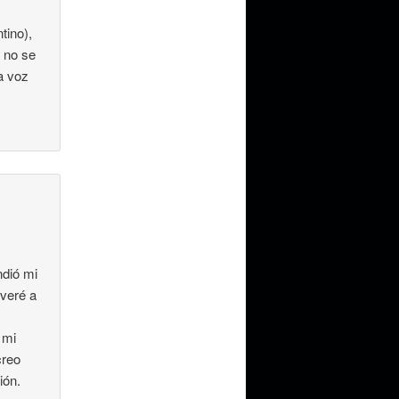
tino),
i no se
la voz
ndió mi
lveré a
 mi
creo
ión.