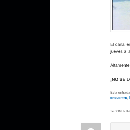
El canal e
jueves a l
Altamente
¡NO SE L
Esta entrad
encuentro
,
14 COMENTAR