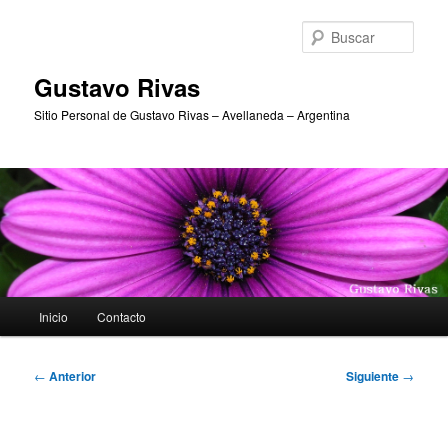
Ir
al
Busc
contenido
principal
Gustavo Rivas
Sitio Personal de Gustavo Rivas – Avellaneda – Argentina
Menú
Inicio
Contacto
principal
Navegación
←
Anterior
Siguiente
→
de
entradas