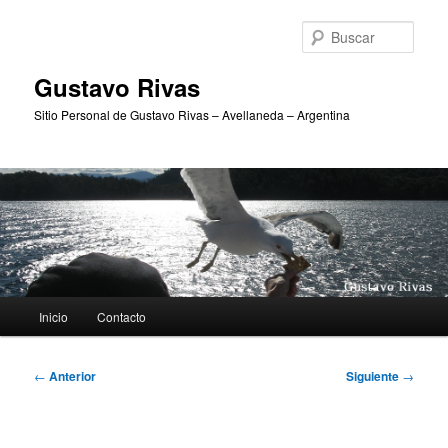
Ir
al
Busc
contenido
principal
Gustavo Rivas
Sitio Personal de Gustavo Rivas – Avellaneda – Argentina
Menú
Inicio
Contacto
principal
Navegación
←
Anterior
Siguiente
→
de
entradas