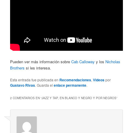
Pueden ver más información sobre
Cab Calloway
y los
Nicholas
Brothers
si les interesa.
Esta entrada fue publicada en
Recomendaciones
,
Videos
por
Gustavo Rivas
. Guarda el
enlace permanente
.
2 COMENTARIOS EN “
JAZZ Y TAP, EN BLANCO Y NEGRO Y POR NEGROS
”