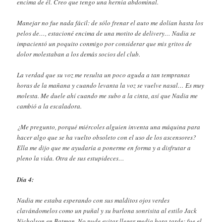
encima de él. Creo que tengo una hernia abdominal.
Manejar no fue nada fácil: de sólo frenar el auto me dolían hasta los
pelos de…, estacioné encima de una motito de delivery… Nadia se
impacientó un poquito conmigo por considerar que mis gritos de
dolor molestaban a los demás socios del club.
La verdad que su voz me resulta un poco aguda a tan tempranas
horas de la mañana y cuando levanta la voz se vuelve nasal… Es muy
molesta. Me duele ahí cuando me subo a la cinta, así que Nadia me
cambió a la escaladora.
¿Me pregunto, porqué miércoles alguien inventa una máquina para
hacer algo que se ha vuelto obsoleto con el uso de los ascensores?
Ella me dijo que me ayudaría a ponerme en forma y a disfrutar a
pleno la vida. Otra de sus estupideces…
Día 4:
Nadia me estaba esperando con sus malditos ojos verdes
clavándomelos como un puñal y su burlona sonrisita al estilo Jack
Nicholson en Batman. No pude evitar llegar media hora tarde: fue el