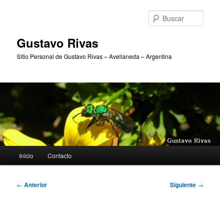
Ir
al
Busc
contenido
principal
Gustavo Rivas
Sitio Personal de Gustavo Rivas – Avellaneda – Argentina
Menú
Inicio
Contacto
principal
Navegación
←
Anterior
Siguiente
→
de
entradas