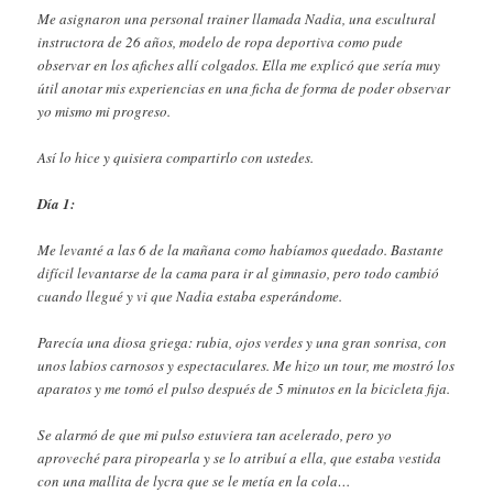
Me asignaron una personal trainer llamada Nadia, una escultural
instructora de 26 años, modelo de ropa deportiva como pude
observar en los afiches allí colgados. Ella me explicó que sería muy
útil anotar mis experiencias en una ficha de forma de poder observar
yo mismo mi progreso.
Así lo hice y quisiera compartirlo con ustedes.
Día 1:
Me levanté a las 6 de la mañana como habíamos quedado. Bastante
difícil levantarse de la cama para ir al gimnasio, pero todo cambió
cuando llegué y vi que Nadia estaba esperándome.
Parecía una diosa griega: rubia, ojos verdes y una gran sonrisa, con
unos labios carnosos y espectaculares. Me hizo un tour, me mostró los
aparatos y me tomó el pulso después de 5 minutos en la bicicleta fija.
Se alarmó de que mi pulso estuviera tan acelerado, pero yo
aproveché para piropearla y se lo atribuí a ella, que estaba vestida
con una mallita de lycra que se le metía en la cola…