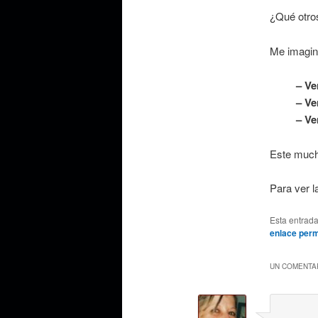
¿Qué otros
Me imagin
– Ve
– Ve
– Ve
Este much
Para ver l
Esta entrad
enlace per
UN COMENTAR