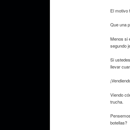
El motivo 
Que una p
Menos si e
segundo je
Si ustedes
llevar cu
¡Vendiendo
Viendo cóm
trucha.
Pensemos 
botellas?