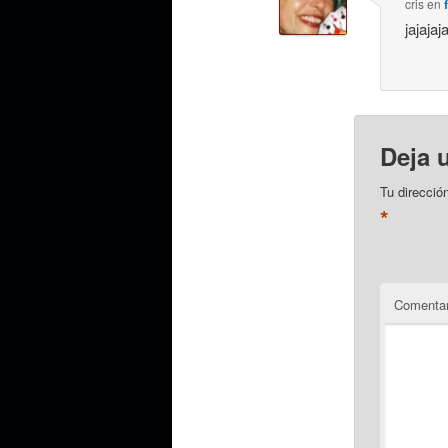
cris
en
jajaja
Deja 
Tu direcció
*
Comentar