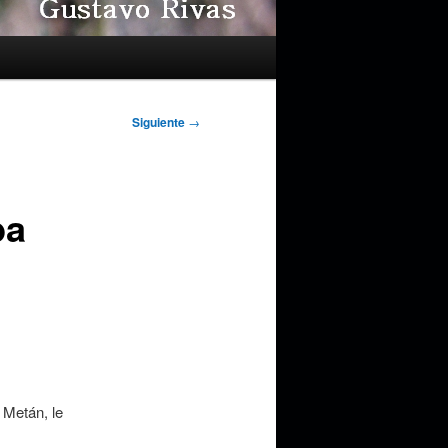
Siguiente
→
ba
 Metán, le