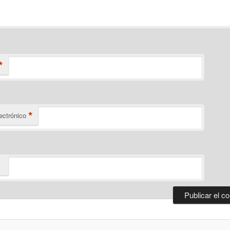
*
*
ectrónico