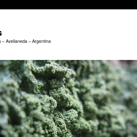
s
s – Avellaneda – Argentina