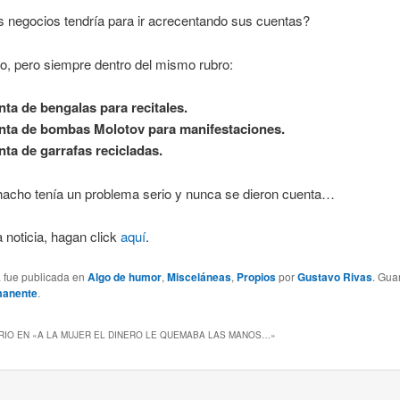
 negocios tendría para ir acrecentando sus cuentas?
o, pero siempre dentro del mismo rubro:
nta de bengalas para recitales.
nta de bombas Molotov para manifestaciones.
nta de garrafas recicladas.
acho tenía un problema serio y nunca se dieron cuenta…
a noticia, hagan click
aquí
.
a fue publicada en
Algo de humor
,
Misceláneas
,
Propios
por
Gustavo Rivas
. Gua
manente
.
IO EN «
A LA MUJER EL DINERO LE QUEMABA LAS MANOS…
»