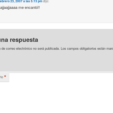
febrero 23, 2007 a las 5:13 pm
dijo:
jaajjaajjaaaa me encantó!!
una respuesta
n de correo electrónico no será publicada.
Los campos obligatorios están mar
*
io