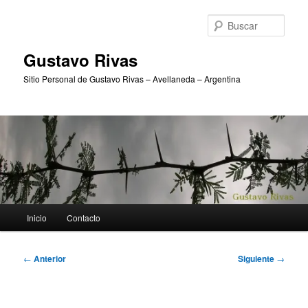
Ir
al
Busc
contenido
principal
Gustavo Rivas
Sitio Personal de Gustavo Rivas – Avellaneda – Argentina
Menú
Inicio
Contacto
principal
Navegación
←
Anterior
Siguiente
→
de
entradas