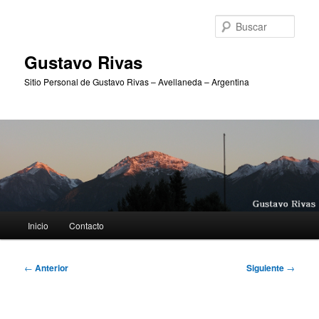
Ir
al
Busc
contenido
principal
Gustavo Rivas
Sitio Personal de Gustavo Rivas – Avellaneda – Argentina
Menú
Inicio
Contacto
principal
Navegación
←
Anterior
Siguiente
→
de
entradas