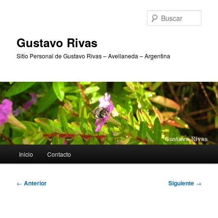
Ir
al
Busc
contenido
principal
Gustavo Rivas
Sitio Personal de Gustavo Rivas – Avellaneda – Argentina
Menú
Inicio
Contacto
principal
Navegación
←
Anterior
Siguiente
→
de
entradas