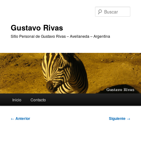
Ir
al
Busc
contenido
principal
Gustavo Rivas
Sitio Personal de Gustavo Rivas – Avellaneda – Argentina
Menú
Inicio
Contacto
principal
Navegación
←
Anterior
Siguiente
→
de
entradas