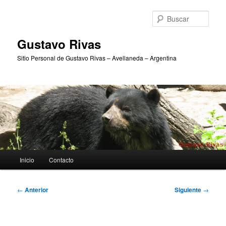
Ir
al
Busc
contenido
principal
Gustavo Rivas
Sitio Personal de Gustavo Rivas – Avellaneda – Argentina
Menú
Inicio
Contacto
principal
Navegación
←
Anterior
Siguiente
→
de
entradas