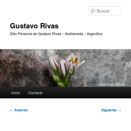
Ir
al
Busc
contenido
principal
Gustavo Rivas
Sitio Personal de Gustavo Rivas – Avellaneda – Argentina
Menú
Inicio
Contacto
principal
Navegación
←
Anterior
Siguiente
→
de
entradas