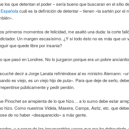
e los que detentan el poder – sería bueno que buscaran en el sitio d
 Española
cuál es la definición de detentar – tienen «la sartén por el 
bién».
os primeros momentos de felicidad, me asaltó una duda: la corte falló
 dictador. Un margen escasísimo. ¿Y si todo ésto no es más que un vi
guir que quede libre por insania?
o que pasó en Londres. No lo juzgaron porque era un pobre ancianito
cuché decir a Jorge Lanata refiriéndose al ex ministro Alemann: «un
uando es viejo, es un viejo hijo de puta». Para que deje de serlo, deb
repentirse públicamente y pedir perdón.
e Pinochet se arrepienta de lo que hizo… a lo sumo debe estar arre
no hizo. Como nuestros Videla, Masera, Camps, Astiz, etc. que debe
ose de no haber «desaparecido» a más gente.
modos, y a pesar de las innumerables veces que me ha defraudado, 