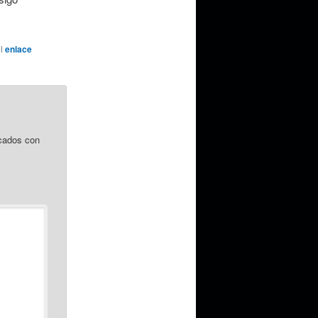
el
enlace
cados con