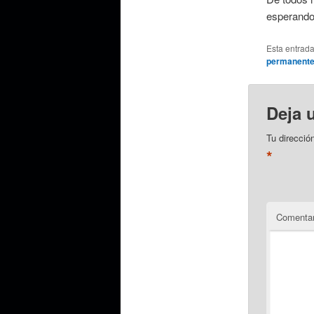
esperando 
Esta entrad
permanent
Deja 
Tu direcció
*
Comentar