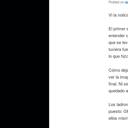
Posted on
a
Vi la notic
El primer 
entender c
que se lev
tuviera fu
lo que hiz
Cómo dejar
ver la ima
final. Ni 
quedado a
Los ladron
puesto: G
ellos mis