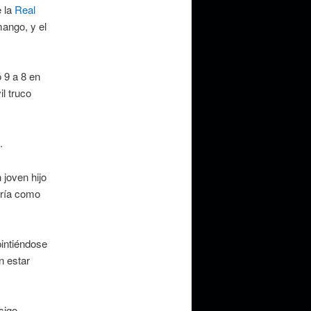
e la
Real
mango, y el
 9 a 8 en
l truco
.
 joven hijo
ería como
pintiéndose
n estar
sigo