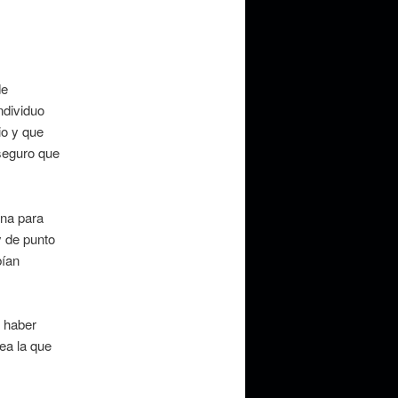
de
ndividuo
io y que
 seguro que
ina para
y de punto
bían
e haber
ea la que