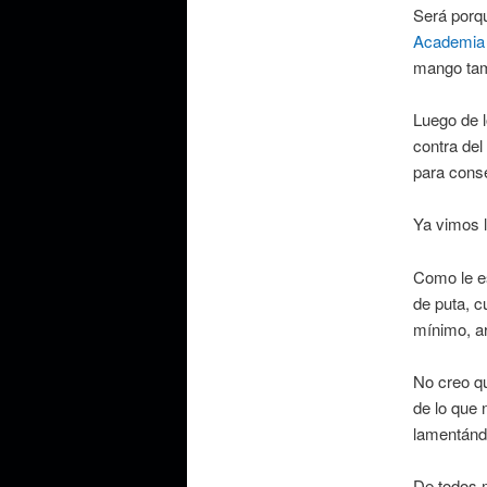
Será porqu
Academia
mango tam
Luego de l
contra del
para conse
Ya vimos l
Como le es
de puta, c
mínimo, ar
No creo qu
de lo que 
lamentánd
De todos 