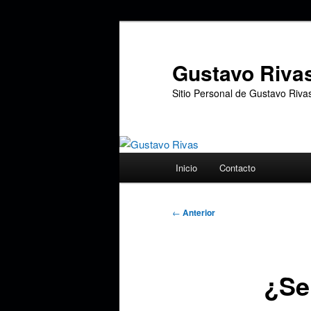
Ir
al
contenido
Gustavo Riva
principal
Sitio Personal de Gustavo Riva
Menú
Inicio
Contacto
principal
Navegación
←
Anterior
de
entradas
¿Se