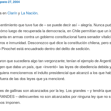
gosto 27, 2004
ia en
Clarín
y
La Nación
.
sentimiento que tuve fue de – se puede decir así – alegría. Nunca pu
ómo luego de recuperada la democracia, en Chile permitían que un i
anta en armas contra un gobierno constitucional fuera senador vitalic
eros e inmunidad. Desconozco qué dice la constitución chilena, pero
o Pinochet está encuadrado dentro del delito de sedición.
on que sucediera algo tan vergonzante; tenían el ejemplo de Argent
gen que daba un país, que «inventó» las leyes de obediencia debida 
siquiera mencionemos el indulto presidencial que alcanzó a los que ha
fuera de las dos leyes que ya mencioné.
es de gallinas son alcanzados por la ley. Los grandes – y tendría qu
RANDES – delincuentes no son alcanzados por ninguna ley que no s
mos imponen.