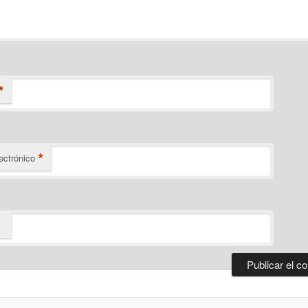
*
*
ectrónico