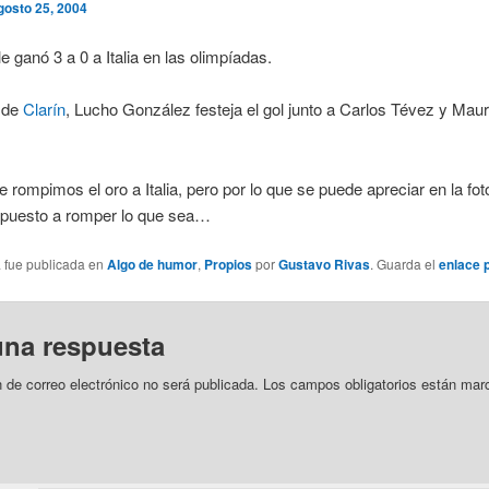
gosto 25, 2004
le ganó 3 a 0 a Italia en las olimpíadas.
a de
Clarín
, Lucho González festeja el gol junto a Carlos Tévez y Mau
e rompimos el oro a Italia, pero por lo que se puede apreciar en la fo
spuesto a romper lo que sea…
a fue publicada en
Algo de humor
,
Propios
por
Gustavo Rivas
. Guarda el
enlace 
una respuesta
n de correo electrónico no será publicada.
Los campos obligatorios están mar