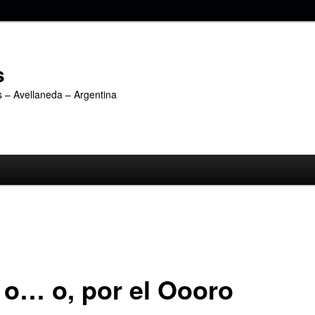
s
s – Avellaneda – Argentina
o… o, por el Oooro