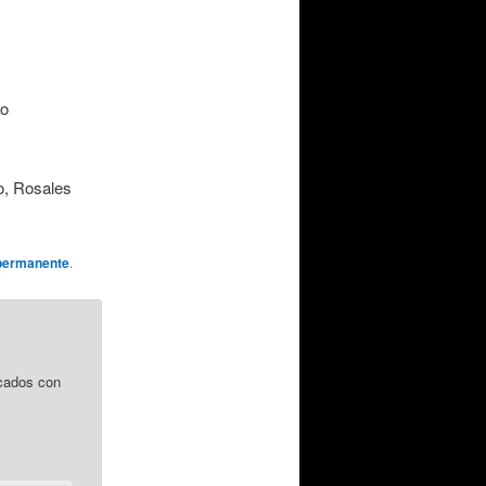
ro
to, Rosales
permanente
.
cados con