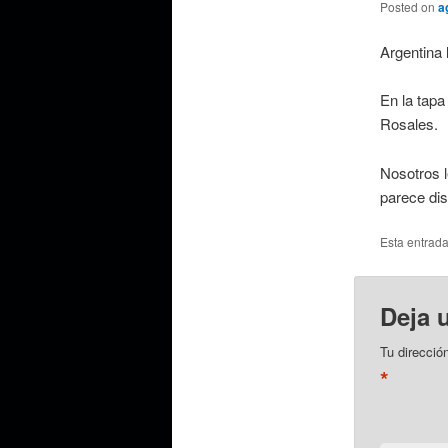
Posted on
a
Argentina 
En la tap
Rosales.
Nosotros l
parece di
Esta entrad
Deja 
Tu direcció
*