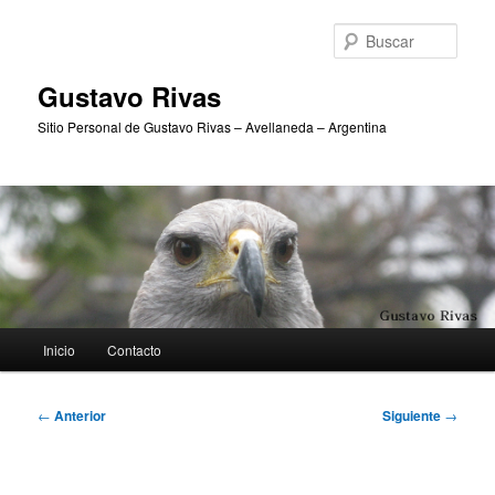
Ir
al
Busc
contenido
principal
Gustavo Rivas
Sitio Personal de Gustavo Rivas – Avellaneda – Argentina
Menú
Inicio
Contacto
principal
Navegación
←
Anterior
Siguiente
→
de
entradas