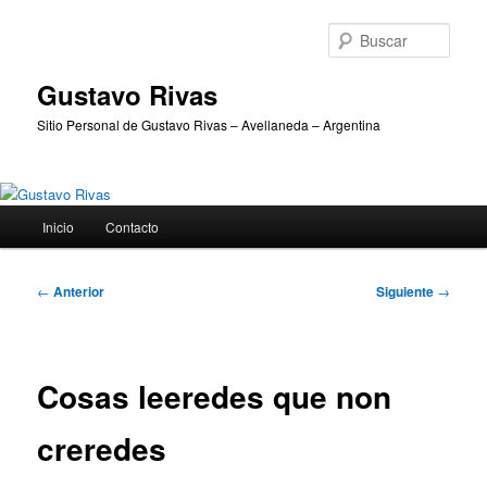
Ir
al
Busc
contenido
principal
Gustavo Rivas
Sitio Personal de Gustavo Rivas – Avellaneda – Argentina
Menú
Inicio
Contacto
principal
Navegación
←
Anterior
Siguiente
→
de
entradas
Cosas leeredes que non
creredes