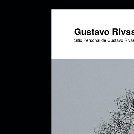
Ir
al
contenido
Gustavo Riva
principal
Sitio Personal de Gustavo Riva