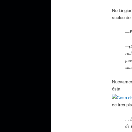
No Lingier
sueldo de
—Pe
—(S
rad
pue
sin
Nuevament
ésta
de tres pi
… L
de 