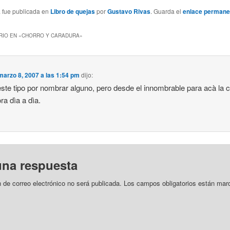
a fue publicada en
Libro de quejas
por
Gustavo Rivas
. Guarda el
enlace permane
IO EN «
CHORRO Y CARADURA
»
marzo 8, 2007 a las 1:54 pm
dijo:
iii este tipo por nombrar alguno, pero desde el innombrable para acà la 
a dìa a dìa.
una respuesta
n de correo electrónico no será publicada.
Los campos obligatorios están mar