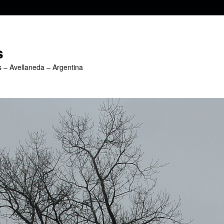
s
s – Avellaneda – Argentina