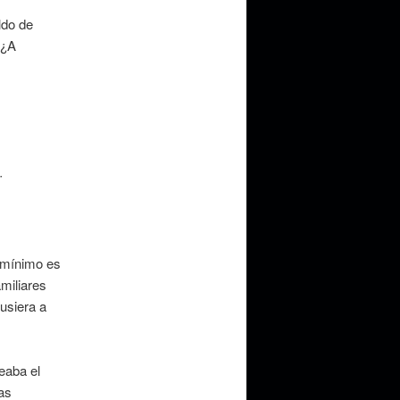
ldo de
 ¿A
r
o mínimo es
miliares
usiera a
eaba el
as