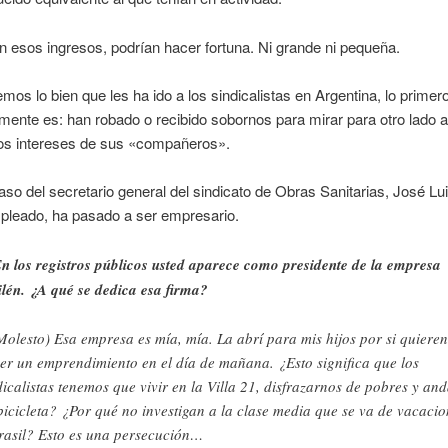
 esos ingresos, podrían hacer fortuna. Ni grande ni pequeña.
os lo bien que les ha ido a los sindicalistas en Argentina, lo primer
 mente es: han robado o recibido sobornos para mirar para otro lado a
los intereses de sus «compañeros».
caso del secretario general del sindicato de Obras Sanitarias, José Lui
pleado, ha pasado a ser empresario.
 los registros públicos usted aparece como presidente de la empresa
lén. ¿A qué se dedica esa firma?
olesto) Esa empresa es mía, mía. La abrí para mis hijos por si quieren
er un emprendimiento en el día de mañana. ¿Esto significa que los
dicalistas tenemos que vivir en la Villa 21, disfrazarnos de pobres y an
bicicleta? ¿Por qué no investigan a la clase media que se va de vacacio
rasil? Esto es una persecución…