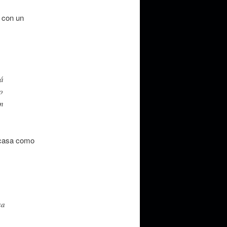
 con un
tá
o
un
 casa como
sa