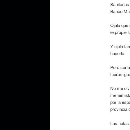
Sanitarias
Banco Mun
Ojalá que 
expropie l
Y ojalá ta
hacerla.
Pero sería
fueran igu
No me olvi
menemista 
por la esp
provincia
Las notas