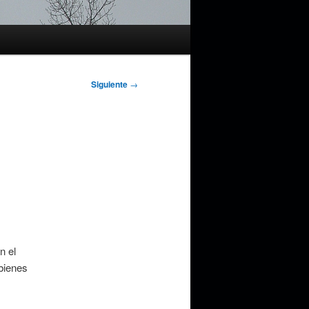
Siguiente
→
n el
 bienes