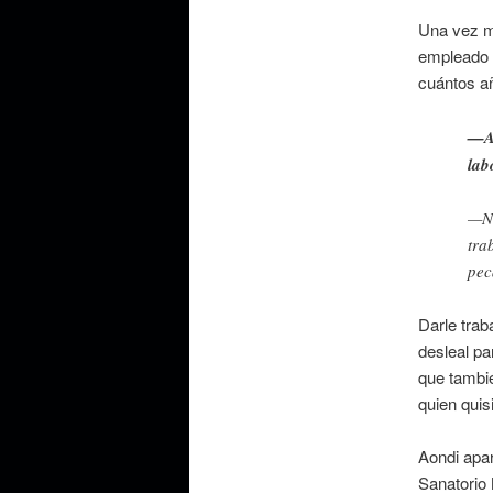
Una vez 
empleado 
cuántos añ
—Ad
lab
—No
tra
pec
Darle trab
desleal pa
que tambié
quien quis
Aondi apa
Sanatorio 