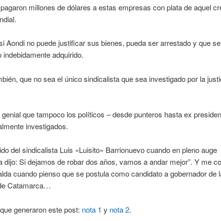
 pagaron millones de dólares a estas empresas con plata de aquel cré
dial.
si Aondi no puede justificar sus bienes, pueda ser arrestado y que se
o indebidamente adquirido.
mbién, que no sea el único sindicalista que sea investigado por la justi
 genial que tampoco los políticos – desde punteros hasta ex preside
almente investigados.
do del sindicalista Luis «Luisito» Barrionuevo cuando en pleno auge
dijo: Si dejamos de robar dos años, vamos a andar mejor”. Y me cor
alda cuando pienso que se postula como candidato a gobernador de l
 de Catamarca…
 que generaron este post:
nota 1
y
nota 2
.