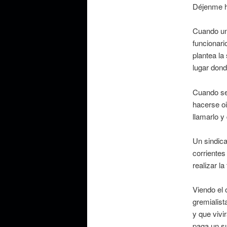
Déjenme h
Cuando uno
funcionari
plantea la
lugar dond
Cuando se
hacerse oi
llamarlo y
Un sindic
corrientes
realizar l
Viendo el 
gremialist
y que vivi
paga un su