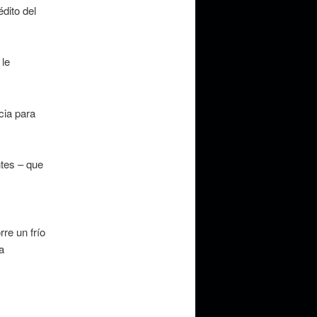
dito del
 le
cia para
ntes – que
re un frío
a