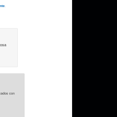
nte
.
cosa
cados con