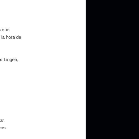
o que
 la hora de
s Lingeri,
dar
nes