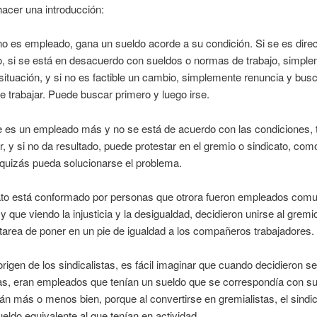
acer una introducción:
 es empleado, gana un sueldo acorde a su condición. Si se es direc
o, si se está en desacuerdo con sueldos o normas de trabajo, simpl
 situación, y si no es factible un cambio, simplemente renuncia y busc
e trabajar. Puede buscar primero y luego irse.
 es un empleado más y no se está de acuerdo con las condiciones, t
r, y si no da resultado, puede protestar en el gremio o sindicato, com
 quizás pueda solucionarse el problema.
ato está conformado por personas que otrora fueron empleados com
 y que viendo la injusticia y la desigualdad, decidieron unirse al gremi
a tarea de poner en un pie de igualdad a los compañeros trabajadores.
origen de los sindicalistas, es fácil imaginar que cuando decidieron se
as, eran empleados que tenían un sueldo que se correspondía con su 
rán más o menos bien, porque al convertirse en gremialistas, el sindic
eldo equivalente al que tenían en actividad.