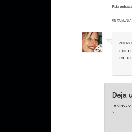
Esta entrad
UN COMENTAR
cris
en
sìiiii
empeor
Deja 
Tu direcció
*