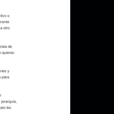
tivo o
emente
a otro
rata de
o quieran
unes y
o para
r
jerarquía,
ato les