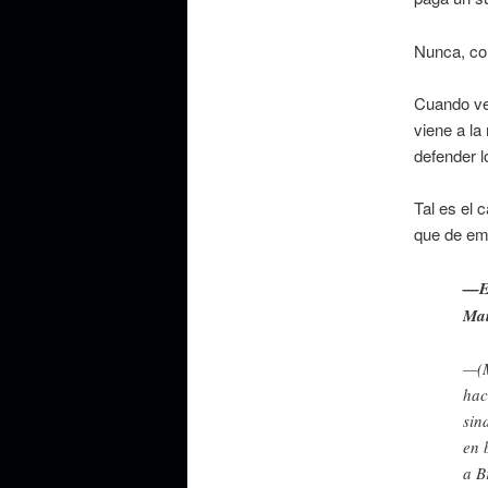
Nunca, con
Cuando vem
viene a la
defender 
Tal es el 
que de em
—En
Mai
—(M
hac
sin
en 
a B