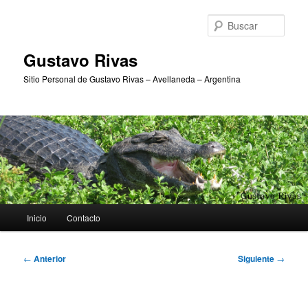
Ir
al
Busc
contenido
principal
Gustavo Rivas
Sitio Personal de Gustavo Rivas – Avellaneda – Argentina
Menú
Inicio
Contacto
principal
Navegación
←
Anterior
Siguiente
→
de
entradas