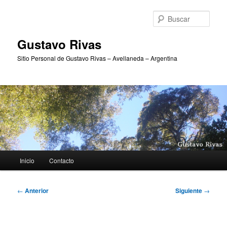
Ir
al
Busc
contenido
principal
Gustavo Rivas
Sitio Personal de Gustavo Rivas – Avellaneda – Argentina
Menú
Inicio
Contacto
principal
Navegación
←
Anterior
Siguiente
→
de
entradas