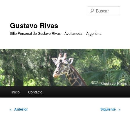
Ir
al
Busc
contenido
principal
Gustavo Rivas
Sitio Personal de Gustavo Rivas – Avellaneda – Argentina
Menú
Inicio
Contacto
principal
Navegación
←
Anterior
Siguiente
→
de
entradas