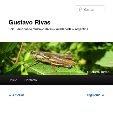
Ir
al
Busc
contenido
principal
Gustavo Rivas
Sitio Personal de Gustavo Rivas – Avellaneda – Argentina
Menú
Inicio
Contacto
principal
Navegación
←
Anterior
Siguiente
→
de
entradas