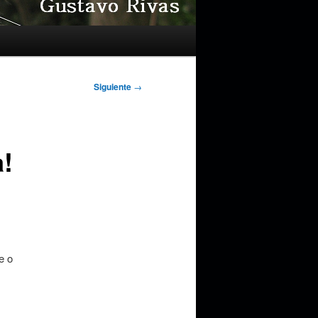
Siguiente
→
!
e o