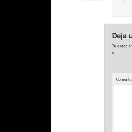
Deja 
Tu direcció
*
Comentar