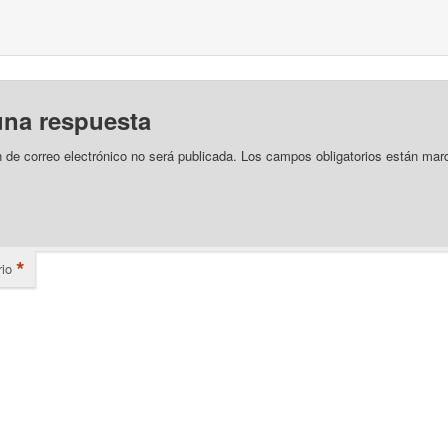
una respuesta
n de correo electrónico no será publicada.
Los campos obligatorios están mar
*
io