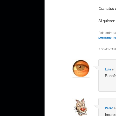
Con click 
Si quiere
Esta entrad
permanent
2 COMENTARI
Luis
e
Buenís
Perro
e
Impres