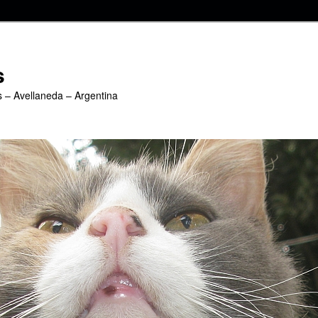
s
s – Avellaneda – Argentina