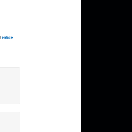
el
enlace