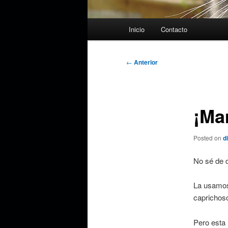
Menú
Inicio
Contacto
principal
Navegación
←
Anterior
de
entradas
¡Ma
Posted on
d
No sé de d
La usamos
caprichos
Pero esta