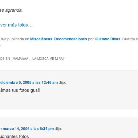
se agranda.
n
ver más fotos
…
a fue publicada en
Misceláneas
,
Recomendaciones
por
Gustavo Rivas
. Guarda 
e
.
OS EN “
¡MAMÁÁÁÁ… LA MOSCA ME MIRA!
”
n
diciembre 5, 2005 a las 12:46 am
dijo:
imas tus fotos gus!!
n
marzo 14, 2006 a las 6:34 pm
dijo:
ionantes fotos