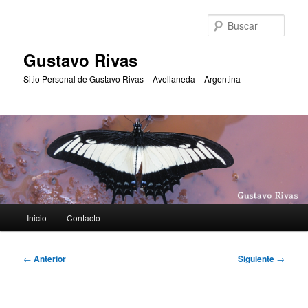
Ir
al
Busc
contenido
principal
Gustavo Rivas
Sitio Personal de Gustavo Rivas – Avellaneda – Argentina
Menú
Inicio
Contacto
principal
Navegación
←
Anterior
Siguiente
→
de
entradas