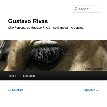
Ir
al
Busc
contenido
principal
Gustavo Rivas
Sitio Personal de Gustavo Rivas – Avellaneda – Argentina
Menú
Inicio
Contacto
principal
Navegación
←
Anterior
Siguiente
→
de
entradas