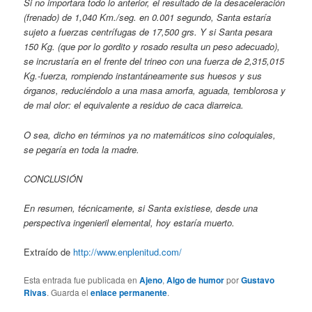
Si no importara todo lo anterior, el resultado de la desaceleración
(frenado) de 1,040 Km./seg. en 0.001 segundo, Santa estaría
sujeto a fuerzas centrífugas de 17,500 grs. Y si Santa pesara
150 Kg. (que por lo gordito y rosado resulta un peso adecuado),
se incrustaría en el frente del trineo con una fuerza de 2,315,015
Kg.-fuerza, rompiendo instantáneamente sus huesos y sus
órganos, reduciéndolo a una masa amorfa, aguada, temblorosa y
de mal olor: el equivalente a residuo de caca diarreica.
O sea, dicho en términos ya no matemáticos sino coloquiales,
se pegaría en toda la madre.
CONCLUSIÓN
En resumen, técnicamente, si Santa existiese, desde una
perspectiva ingenieril elemental, hoy estaría muerto.
Extraído de
http://www.enplenitud.com/
Esta entrada fue publicada en
Ajeno
,
Algo de humor
por
Gustavo
Rivas
. Guarda el
enlace permanente
.