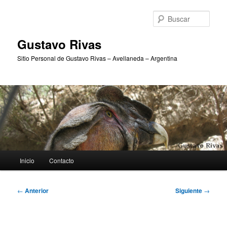
Ir
al
Busc
contenido
principal
Gustavo Rivas
Sitio Personal de Gustavo Rivas – Avellaneda – Argentina
Menú
Inicio
Contacto
principal
Navegación
←
Anterior
Siguiente
→
de
entradas