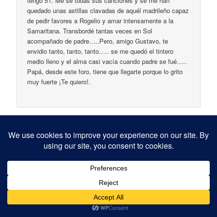
tengo 51. Me sé todas sus canciones y se me han
quedado unas astillas clavadas de aquél madrileño capaz
de pedir favores a Rogelio y amar intensamente a la
Samaritana. Transbordé tantas veces en Sol
acompañado de padre…..Pero, amigo Gustavo, te
envidio tanto, tanto, tanto….. se me quedó el tintero
medio lleno y el alma casi vacía cuando padre se fué…..
Papá, desde este foro, tiene que llegarte porque lo grito
muy fuerte ¡Te quiero!.
ANTONIO MARTIN GARCIA-HERNANDEZ
en
octubre 27,
2006 a las 1:39 pm
dijo:
Siempre le he dicho y lo diré, desde la primera ocasión
que escuché a nuestro amigo Patxi, es profundo como
«el mar» es «mi fiel compañero» desde mi adolesencia,