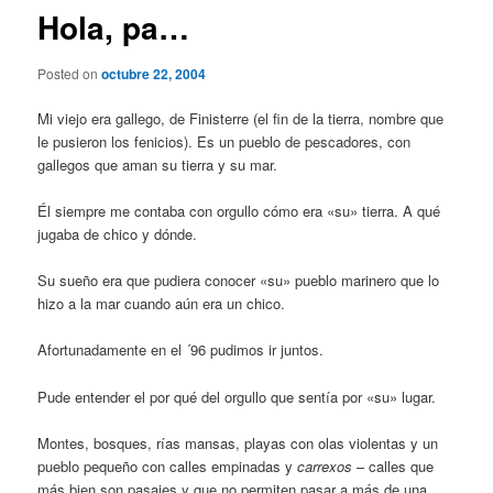
Hola, pa…
Posted on
octubre 22, 2004
Mi viejo era gallego, de Finisterre (el fin de la tierra, nombre que
le pusieron los fenicios). Es un pueblo de pescadores, con
gallegos que aman su tierra y su mar.
Él siempre me contaba con orgullo cómo era «su» tierra. A qué
jugaba de chico y dónde.
Su sueño era que pudiera conocer «su» pueblo marinero que lo
hizo a la mar cuando aún era un chico.
Afortunadamente en el ´96 pudimos ir juntos.
Pude entender el por qué del orgullo que sentía por «su» lugar.
Montes, bosques, rías mansas, playas con olas violentas y un
pueblo pequeño con calles empinadas y
carrexos
– calles que
más bien son pasajes y que no permiten pasar a más de una