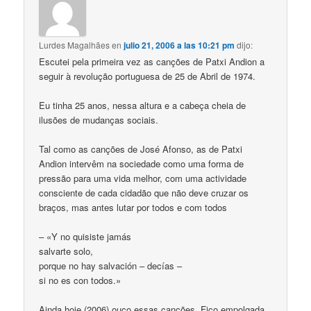
Lurdes Magalhães
en
julio 21, 2006 a las 10:21 pm
dijo:
Escutei pela primeira vez as canções de Patxi Andion a
seguir à revolução portuguesa de 25 de Abril de 1974.
Eu tinha 25 anos, nessa altura e a cabeça cheia de
ilusões de mudanças sociais.
Tal como as canções de José Afonso, as de Patxi
Andion intervêm na sociedade como uma forma de
pressão para uma vida melhor, com uma actividade
consciente de cada cidadão que não deve cruzar os
braços, mas antes lutar por todos e com todos
– «Y no quisiste jamás
salvarte solo,
porque no hay salvación – decías –
si no es con todos.»
Ainda hoje (2006) ouço essas canções. Fico empolgada