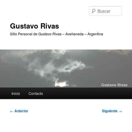
Ir
al
Busc
contenido
principal
Gustavo Rivas
Sitio Personal de Gustavo Rivas – Avellaneda – Argentina
Menú
Inicio
Contacto
principal
Navegación
←
Anterior
Siguiente
→
de
entradas