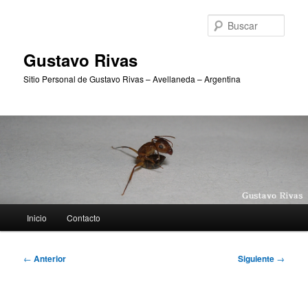
Ir
al
Busc
contenido
principal
Gustavo Rivas
Sitio Personal de Gustavo Rivas – Avellaneda – Argentina
Menú
Inicio
Contacto
principal
Navegación
←
Anterior
Siguiente
→
de
entradas