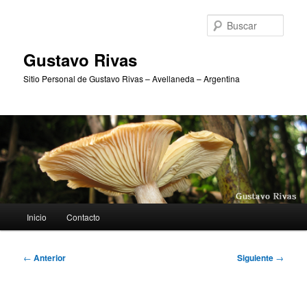
Ir
al
Busc
contenido
principal
Gustavo Rivas
Sitio Personal de Gustavo Rivas – Avellaneda – Argentina
Menú
Inicio
Contacto
principal
Navegación
←
Anterior
Siguiente
→
de
entradas