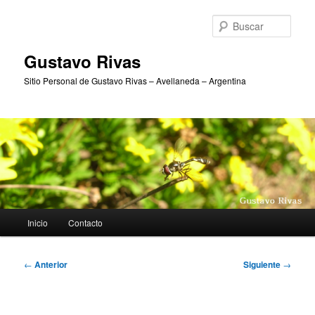
Ir
al
Busc
contenido
principal
Gustavo Rivas
Sitio Personal de Gustavo Rivas – Avellaneda – Argentina
Menú
Inicio
Contacto
principal
Navegación
←
Anterior
Siguiente
→
de
entradas