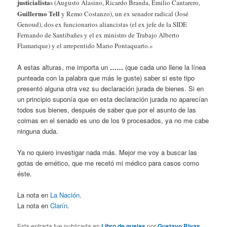
justicialista
s (Augusto Alasino, Ricardo Branda, Emilio Cantarero,
Guillermo Tell
y Remo Costanzo), un ex senador radical (José
Genoud), dos ex funcionarios aliancistas (el ex jefe de la SIDE
Fernando de Santibañes y el ex ministro de Trabajo Alberto
Flamarique) y el arrepentido Mario Pontaquarto.»
A estas alturas, me importa un
……
(que cada uno llene la línea
punteada con la palabra que más le guste) saber si este tipo
presentó alguna otra vez su declaración jurada de bienes. Si en
un principio suponía que en esta declaración jurada no aparecían
todos sus bienes, después de saber que por el asunto de las
coimas en el senado es uno de los 9 procesados, ya no me cabe
ninguna duda.
Ya no quiero investigar nada más. Mejor me voy a buscar las
gotas de emético, que me recetó mi médico para casos como
éste.
La nota en
La Nación
.
La nota en
Clarín
.
Esta entrada fue publicada en
Libro de quejas
por
Gustavo Rivas
.