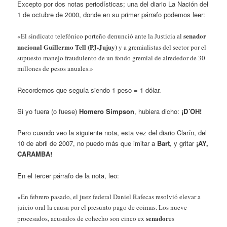
Excepto por dos notas periodísticas; una del diario La Nación del
1 de octubre de 2000, donde en su primer párrafo podemos leer:
senador
«El sindicato telefónico porteño denunció ante la Justicia al
nacional Guillermo Tell (PJ-Jujuy)
y a gremialistas del sector por el
supuesto manejo fraudulento de un fondo gremial de alrededor de 30
millones de pesos anuales.»
Recordemos que seguía siendo 1 peso = 1 dólar.
Si yo fuera (o fuese)
Homero Simpson
, hubiera dicho:
¡D´OH!
Pero cuando veo la siguiente nota, esta vez del diario Clarín, del
10 de abril de 2007, no puedo más que imitar a
Bart
, y gritar
¡AY,
CARAMBA!
En el tercer párrafo de la nota, leo:
«En febrero pasado, el juez federal Daniel Rafecas resolvió elevar a
juicio oral la causa por el presunto pago de coimas. Los nueve
senador
procesados, acusados de cohecho son cinco ex
es