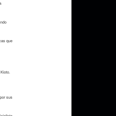
a
undo
icas que
 Kioto.
 por sus
ialista,