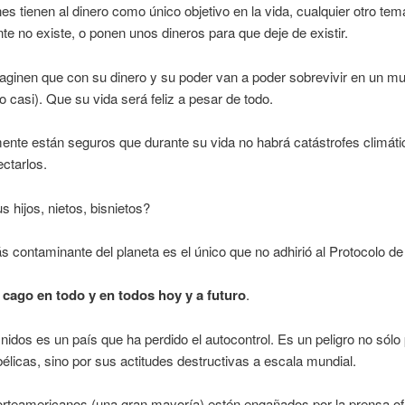
es tienen al dinero como único objetivo en la vida, cualquier otro tem
e no existe, o ponen unos dineros para que deje de existir.
aginen que con su dinero y su poder van a poder sobrevivir en un m
o casi). Que su vida será feliz a pesar de todo.
nte están seguros que durante su vida no habrá catástrofes climát
ctarlos.
s hijos, nietos, bisnietos?
s contaminante del planeta es el único que no adhirió al Protocolo de
cago en todo y en todos hoy y a futuro
.
idos es un país que ha perdido el autocontrol. Es un peligro no sólo
élicas, sino por sus actitudes destructivas a escala mundial.
rteamericanos (una gran mayoría) estén engañados por la prensa ofic