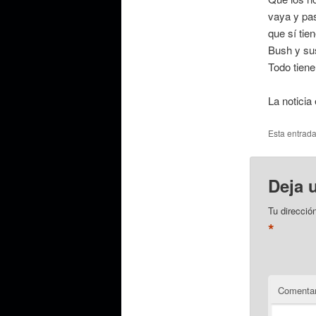
vaya y pas
que sí tie
Bush y su
Todo tiene
La noticia
Esta entrad
Deja 
Tu direcció
*
Comentar