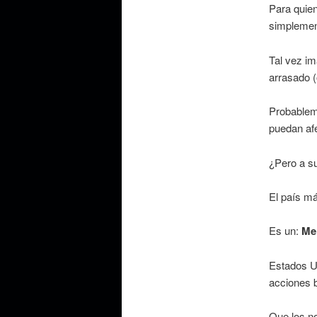
Para quien
simplement
Tal vez im
arrasado (
Probableme
puedan afe
¿Pero a su
El país má
Es un:
Me 
Estados Un
acciones b
Que los no