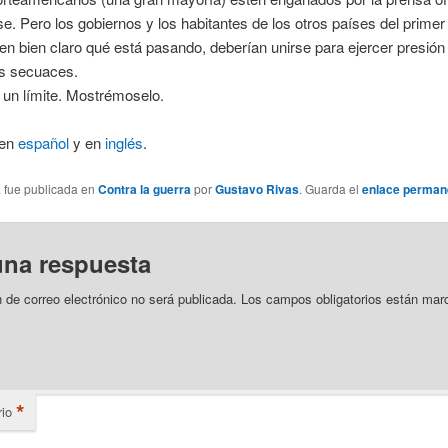
e. Pero los gobiernos y los habitantes de los otros países del prime
nen bien claro qué está pasando, deberían unirse para ejercer presión
s secuaces.
 un límite. Mostrémoselo.
 en
español
y en
inglés
.
a fue publicada en
Contra la guerra
por
Gustavo Rivas
. Guarda el
enlace perman
una respuesta
n de correo electrónico no será publicada.
Los campos obligatorios están mar
*
io