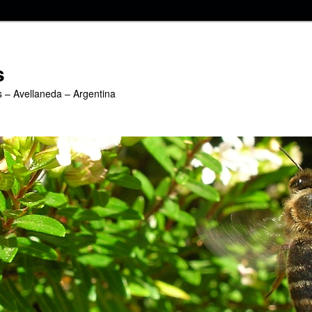
s
s – Avellaneda – Argentina