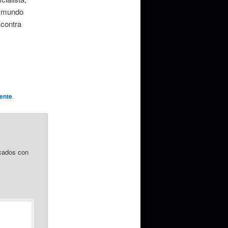
r mundo
 contra
ente
.
cados con