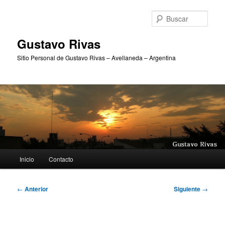
Ir
al
Busc
contenido
principal
Gustavo Rivas
Sitio Personal de Gustavo Rivas – Avellaneda – Argentina
Menú
Inicio
Contacto
principal
Navegación
←
Anterior
Siguiente
→
de
entradas