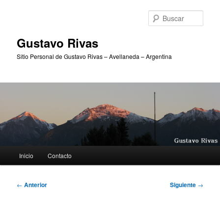
Ir
al
Busc
contenido
principal
Gustavo Rivas
Sitio Personal de Gustavo Rivas – Avellaneda – Argentina
Menú
Inicio
Contacto
principal
Navegación
←
Anterior
Siguiente
→
de
entradas