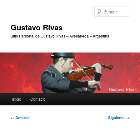
Ir
al
Busc
contenido
principal
Gustavo Rivas
Sitio Personal de Gustavo Rivas – Avellaneda – Argentina
Menú
Inicio
Contacto
principal
Navegación
←
Anterior
Siguiente
→
de
entradas