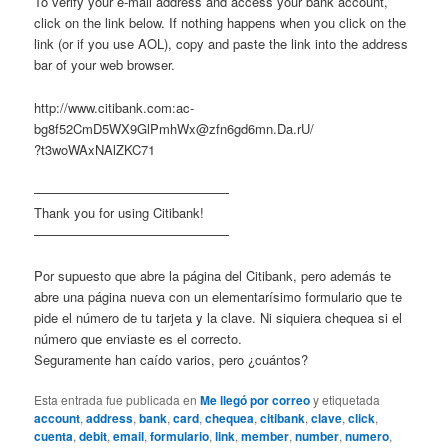
To verify your e-mail address and access your bank account,
click on the link below. If nothing happens when you click on the
link (or if you use AOL), copy and paste the link into the address
bar of your web browser.
http://www.citibank.com:ac-
bg8f52CmD5WX9GlPmhWx@zfn6gd6mn.Da.rU/
?t3woWAxNAlZKC71
———————————————
Thank you for using Citibank!
———————————————
Por supuesto que abre la página del Citibank, pero además te
abre una página nueva con un elementarísimo formulario que te
pide el número de tu tarjeta y la clave. Ni siquiera chequea si el
número que enviaste es el correcto.
Seguramente han caído varios, pero ¿cuántos?
Esta entrada fue publicada en
Me llegó por correo
y etiquetada
account
,
address
,
bank
,
card
,
chequea
,
citibank
,
clave
,
click
,
cuenta
,
debit
,
email
,
formulario
,
link
,
member
,
number
,
numero
,